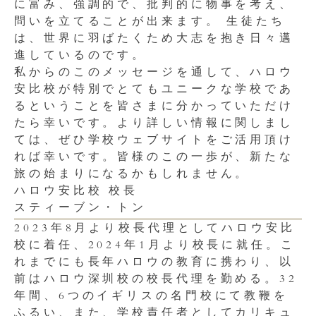
に富み、強調的で、批判的に物事を考え、
問いを立てることが出来ます。 生徒たち
は、世界に羽ばたくため大志を抱き日々邁
進しているのです。
私からのこのメッセージを通して、ハロウ
安比校が特別でとてもユニークな学校であ
るということを皆さまに分かっていただけ
たら幸いです。より詳しい情報に関しまし
ては、ぜひ学校ウェブサイトをご活用頂け
れば幸いです。皆様のこの一歩が、新たな
旅の始まりになるかもしれません。
ハロウ安比校 校長
スティーブン・トン
2023年8月より校長代理としてハロウ安比
校に着任、2024年1月より校長に就任。こ
れまでにも長年ハロウの教育に携わり、以
前はハロウ深圳校の校長代理を勤める。32
年間、6つのイギリスの名門校にて教鞭を
ふるい、また、学校責任者としてカリキュ