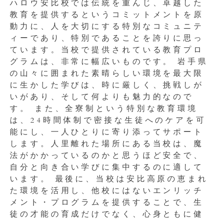
ハロウ安比校では伝統を重んじ、卓越した
教育を提供するというコミットメントを原
動力に、人を大切にする特別なコミュニテ
ィーであり、特別であることを誇りに思っ
ています。当校で提供されている教育プロ
グラムは、非常に幅広いものです。 岩手県
の山々に囲まれた素晴らしい環境を最大限
に生かした学びは、時に厳しく、挑戦しが
いがあり、そして何よりも魅力的なので
す。 また、全寮制という特別な教育環境
は、24時間体制で密接な生徒へのケアを可
能にし、一人ひとりに寄り添ってサポート
します。人里離れた場所にある当校は、魔
法がかかっているのかと思うほど安全で、
自分と向き合い学びに集中するのに適して
います。 最後に、当校は安比高原の恵まれ
た環境を活用し、他校にはないエンリッチ
メント・プログラムを提供することで、生
徒の才能の育成だけでなく、心身ともに健