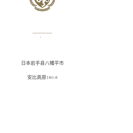
北京
重庆
香港
海口
横琴
南宁
上海
深圳前海（港人）
深圳前海（国际）
日本岩手县八幡平市
安比高原180-8