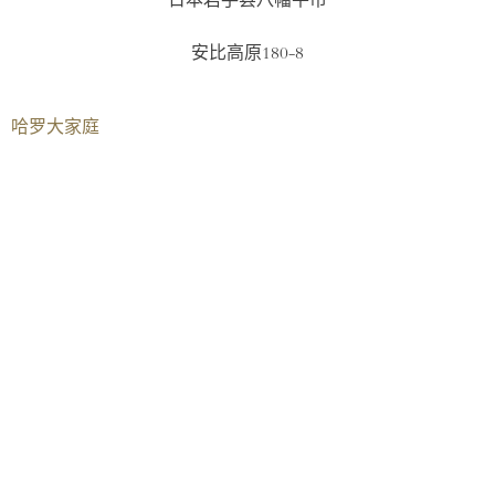
日本岩手县八幡平市
安比高原180-8
哈罗大家庭​
伦敦
AISL哈罗学校
AISL集团
曼谷
北京
重庆
香港
海口
横琴
南宁
上海
深圳前海（港人）
深圳前海（国际）