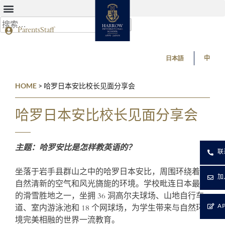
Parents
Staff
日本語
中
HOME
>
哈罗日本安比校长见面分享会
哈罗日本安比校长见面分享会
主题：哈罗安比是怎样教英语的？
联
坐落于岩手县群山之中的哈罗日本安比，周围环绕着大
加
自然清新的空气和风光旖旎的环境。学校毗连日本最大
的滑雪胜地之一，坐拥 36 洞高尔夫球场、山地自行车
A
道、室内游泳池和 18 个网球场，为学生带来与自然环
境完美相融的世界一流教育。