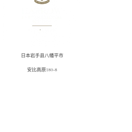
重庆
香港
海口
横琴
南宁
上海
深圳前海（港人）
深圳前海（国际）
日本岩手县八幡平市
安比高原180-8