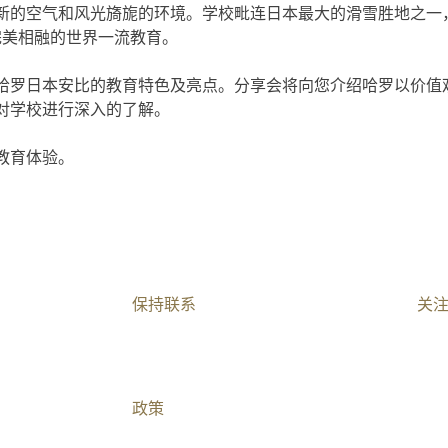
的空气和风光旖旎的环境。学校毗连日本最大的滑雪胜地之一，坐
境完美相融的世界一流教育。
哈罗日本安比的教育特色及亮点。分享会将向您介绍哈罗以价值
对学校进行深入的了解。
教育体验。
保持联系​
关
加入我们
联系我们​
政策