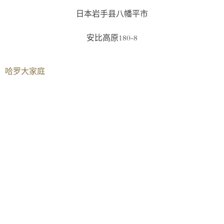
日本岩手县八幡平市
安比高原180-8
哈罗大家庭​
伦敦
AISL哈罗学校
AISL集团
曼谷
北京
重庆
香港
海口
横琴
南宁
上海
深圳前海（港人）