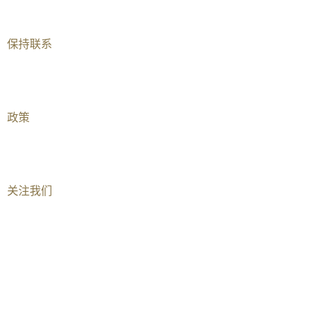
深圳前海（国际）
保持联系​
加入我们
联系我们​
政策
儿童安全与儿童保护
关系声明
关注我们