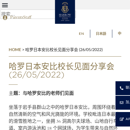
Parents
Staff
EN
日本語
中
HOME
>
哈罗日本安比校长见面分享会 (26/05/2022)
哈罗日本安比校长见面分享会
(26/05/2022)
联
主
题：与哈罗安比的老师们见面
加
坐落于岩手县群山之中的哈罗日本安比，周围环绕着大
自然清新的空气和风光旖旎的环境。学校毗连日本最大
A
的滑雪胜地之一，坐拥 36 洞高尔夫球场、山地自行车
道、室内游泳池和 18 个网球场，为学生带来与自然环