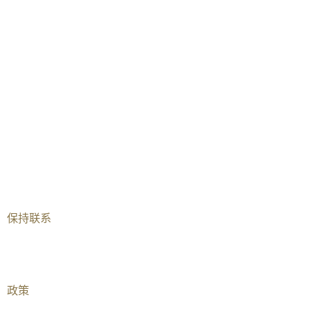
AISL哈罗学校
AISL集团
曼谷
北京
重庆
香港
海口
横琴
南宁
上海
深圳前海（港人）
深圳前海（国际）
保持联系​
加入我们
联系我们​
政策