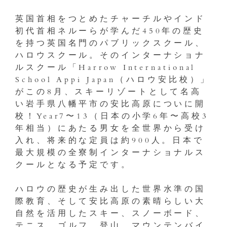
英国首相をつとめたチャーチルやインド
初代首相ネルーらが学んだ450年の歴史
を持つ英国名門のパブリックスクール、
ハロウスクール。そのインターナショナ
ルスクール「Harrow International
School Appi Japan（ハロウ安比校）」
がこの8月、スキーリゾートとして名高
い岩手県八幡平市の安比高原についに開
校！Year7〜13（日本の小学6年〜高校3
年相当）にあたる男女を全世界から受け
入れ、将来的な定員は約900人。日本で
最大規模の全寮制インターナショナルス
クールとなる予定です。
ハロウの歴史が生み出した世界水準の国
際教育、そして安比高原の素晴らしい大
自然を活用したスキー、スノーボード、
テニス、ゴルフ、登山、マウンテンバイ