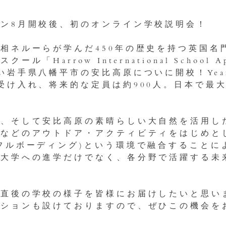
ン8月開校後、初のオンライン学校説明会！
相ネルーらが学んだ450年の歴史を持つ英国名
arrow International School Ap
岩手県八幡平市の安比高原についに開校！Year
受け入れ、将来的な定員は約900人。日本で最
育、そして安比高原の素晴らしい大自然を活用し
クなどのアウトドア・アクティビティをはじめと
フルボーディング)という環境で融合することに
ス大学への進学だけでなく、各分野で活躍する未
校直後の学校の様子を皆様にお届けしたいと思い
ッションも設けておりますので、ぜひこの機会を