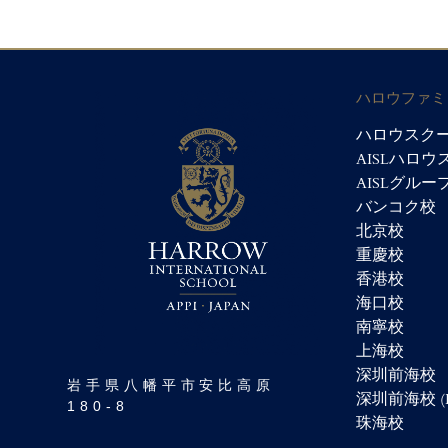
ハロウファミ
ハロウスクー
AISLハロ
AISLグルー
バンコク校
北京校
重慶校
香港校
海口校
南寧校
上海校
深圳前海校
岩手県八幡平市安比高原
深圳前海校 (
180-8
珠海校