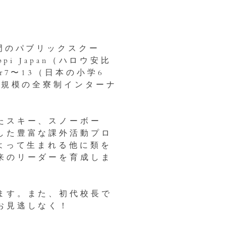
門のパブリックスクー
pi Japan（ハロウ安比
7〜13（日本の小学6
大規模の全寮制インターナ
たスキー、スノーボー
した豊富な課外活動プロ
よって生まれる他に類を
来のリーダーを育成しま
ます。また、初代校長で
お見逃しなく！