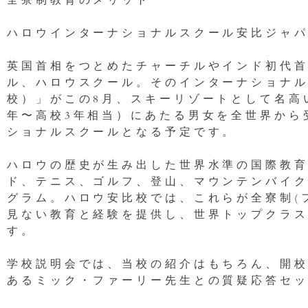
全寮制教育のメリット
ハロウインターナショナルスクール安比ジャパ
英国首相をつとめたチャーチルやインド初代首
ル、ハロウスクール。そのインターナショナルスクール「H
校）」がこの8月、スキーリゾートとして名高い
年〜高校3年相当）にあたる男女を全世界から
ショナルスクールとなる予定です。
ハロウの歴史が生み出した世界水準の国際教
ド、テニス、ゴルフ、登山、マウンテンバイ
グラム。ハロウ安比校では、これらが全寮制(
見ない教育と経験を提供し、世界トップクラ
す。
学校説明会では、当校の紹介はもちろん、開
あるミック・ファーリー先生との質疑応答セ