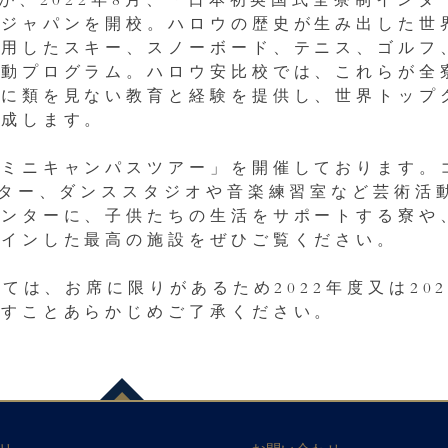
が、2022年8月、「日本初英国式全寮制イン
比ジャパンを開校。ハロウの歴史が生み出した世
活用したスキー、スノーボード、テニス、ゴルフ
動プログラム。ハロウ安比校では、これらが全寮
他に類を見ない教育と経験を提供し、世界トップ
育成します。
「ミニキャンパスツアー」を開催しております。
ンター、ダンススタジオや音楽練習室など芸術活
センターに、子供たちの生活をサポートする寮や
ザインした最高の施設をぜひご覧ください。
しては、お席に限りがあるため2022年度又は20
ますことあらかじめご了承ください。