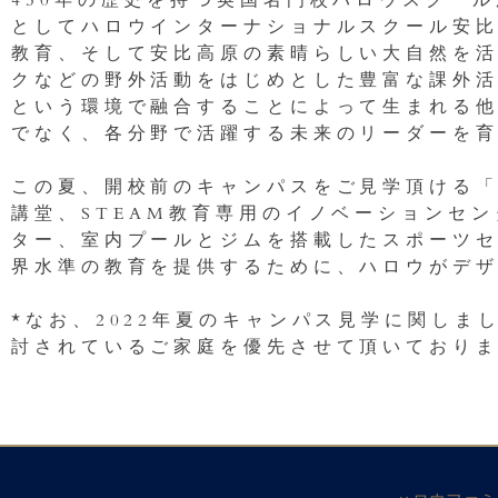
450年の歴史を持つ英国名門校ハロウスクール
としてハロウインターナショナルスクール安
教育、そして安比高原の素晴らしい大自然を
クなどの野外活動をはじめとした豊富な課外活
という環境で融合することによって生まれる
でなく、各分野で活躍する未来のリーダーを
この夏、開校前のキャンパスをご見学頂ける
講堂、STEAM教育専用のイノベーションセ
ター、室内プールとジムを搭載したスポーツ
界水準の教育を提供するために、ハロウがデ
*なお、2022年夏のキャンパス見学に関しま
討されているご家庭を優先させて頂いており