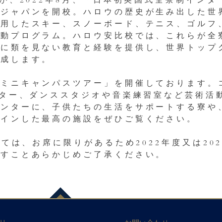
が、2022年8月、「日本初英国式全寮制イン
比ジャパンを開校。ハロウの歴史が生み出した世
活用したスキー、スノーボード、テニス、ゴルフ
動プログラム。ハロウ安比校では、これらが全寮
他に類を見ない教育と経験を提供し、世界トップ
育成します。
「ミニキャンパスツアー」を開催しております。
ンター、ダンススタジオや音楽練習室など芸術活
センターに、子供たちの生活をサポートする寮や
ザインした最高の施設をぜひご覧ください。
しては、お席に限りがあるため2022年度又は20
ますことあらかじめご了承ください。