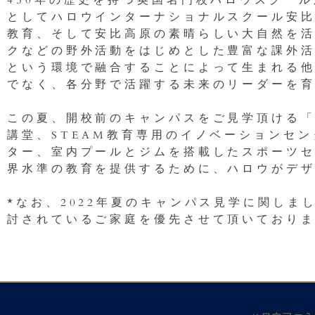
450年の歴史を持つ英国名門校ハロウスクール
としてハロウインターナショナルスクール安
教育、そして安比高原の素晴らしい大自然を
クなどの野外活動をはじめとした豊富な課外活
という環境で融合することによって生まれる
でなく、各分野で活躍する未来のリーダーを
この夏、開校前のキャンパスをご見学頂ける
講堂、STEAM教育専用のイノベーションセ
ター、室内プールとジムを搭載したスポーツ
界水準の教育を提供するために、ハロウがデ
*なお、2022年夏のキャンパス見学に関しま
討されているご家庭を優先させて頂いており