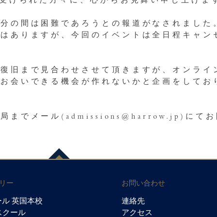
を受けられた方々に、心からお見舞い申し上げま
当分の間は困難であろうとの報道がなされました
ではありますが、今回のイベントは全日程キャン
線復旧まで見合わせさせて頂きますが、オンライ
にお会いできる機会が作れないかと企画をしてお
メール(admissions@harrow.jp)に
リー
お問い合わせ
ル 英国本校
連絡先
ウスクール
アクセス