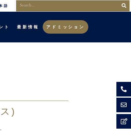
本語
ント
最新情報
アドミッション
ス)