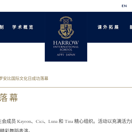
EN
制
学术概览
课外拓展
罗安比国际文化日成功落幕
功落幕
生会成员
Kayeon、Cici、Luna
和 Tina 精心组织。活动以充满活
精彩舞蹈表演
。