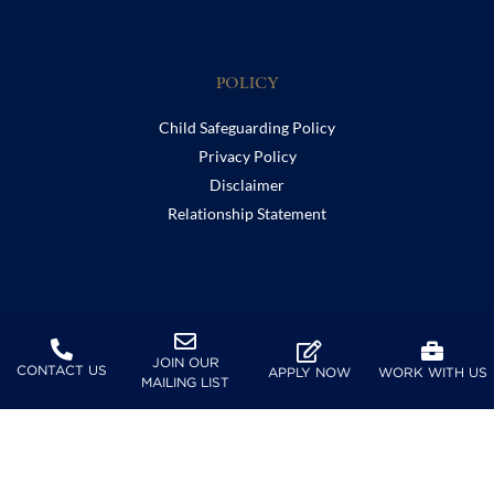
POLICY
Child Safeguarding Policy
Privacy Policy
Disclaimer
Relationship Statement
SUPPORT
JOIN OUR
Furusato Tax
CONTACT US
APPLY NOW
WORK WITH US
MAILING LIST
FOLLOW US