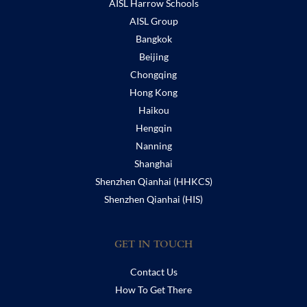
AISL Harrow Schools
AISL Group
Bangkok
Beijing
Chongqing
Hong Kong
Haikou
Hengqin
Nanning
Shanghai
Shenzhen Qianhai (HHKCS)
Shenzhen Qianhai (HIS)
GET IN TOUCH
Contact Us
How To Get There