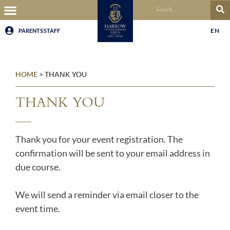
EN
PARENTS
STAFF
HOME
>
THANK YOU
THANK YOU
Thank you for your event registration. The
confirmation will be sent to your email address in
due course.
We will send a reminder via email closer to the
event time.